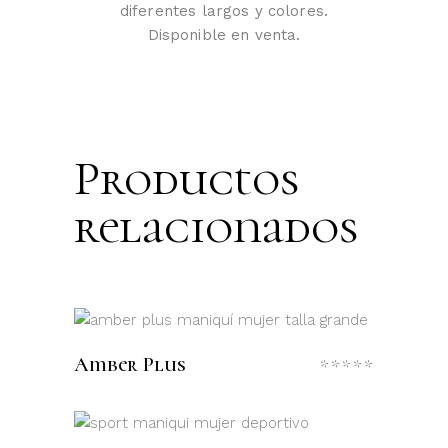
diferentes largos y colores.
Disponible en venta.
Productos
relacionados
LEER MÁS
Amber Plus
Valora
con
0
de