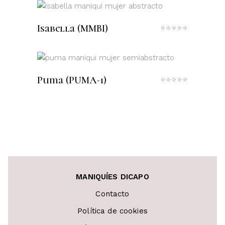
de
5
LEER MÁS
Isabella (MMBI)
Valora
con
0
de
5
LEER MÁS
Puma (PUMA-1)
Valora
con
0
de
5
MANIQUÍES DICAPO
Contacto
Política de cookies