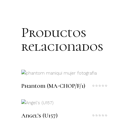
Productos
relacionados
LEER MÁS
Phantom (MA-CHOP/F/1)
Valora
con
0
de
5
LEER MÁS
Angel’s (U157)
Valora
con
0