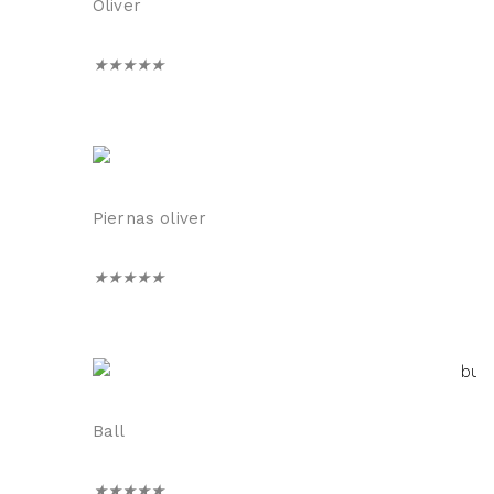
Oliver
★
★
★
★
★
Piernas oliver
★
★
★
★
★
Ball
★
★
★
★
★