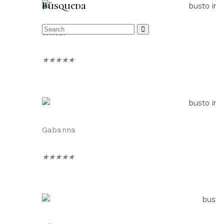
Búsqueda
Winter
★
★
★
★
★
Gabanna
★
★
★
★
★