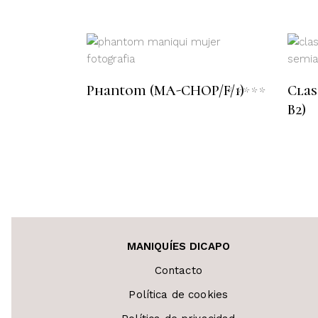
LEER MÁS
Phantom (MA-CHOP/F/1)
Clas
Valora
con
B2)
0
de
5
MANIQUÍES DICAPO
Contacto
Política de cookies