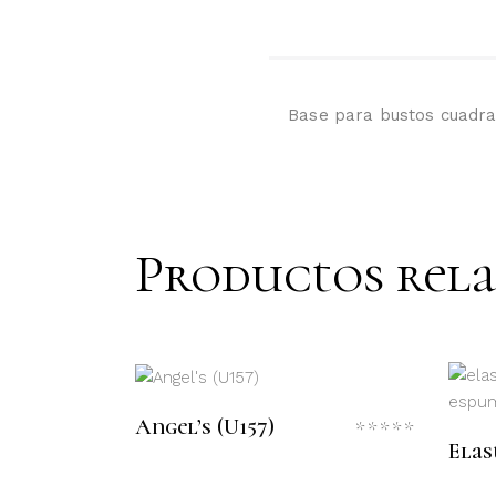
Base para bustos cuadra
Productos rel
LEER MÁS
Angel’s (U157)
Valora
Elas
con
0