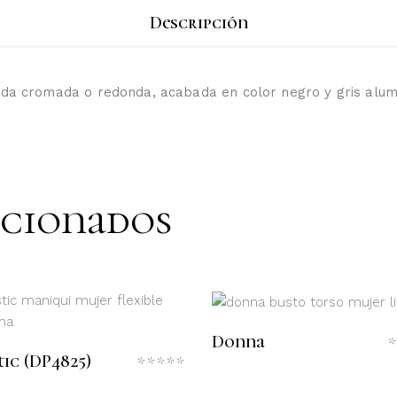
Descripción
da cromada o redonda, acabada en color negro y gris alumin
acionados
LEER MÁS
LEER MÁS
Donna
do
tic (DP4825)
Valorado
con