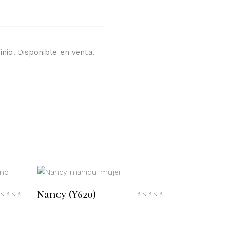
io. Disponible en venta.
LEER MÁS
Nancy (Y620)
Valorado
Valorado
con
con
0
0