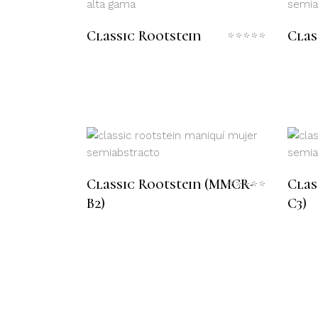
LEER MÁS
Classic Rootstein
Clas
Valora
con
0
de
5
LEER MÁS
Classic Rootstein (MMCR-
Clas
Valora
con
B2)
C3)
0
de
5