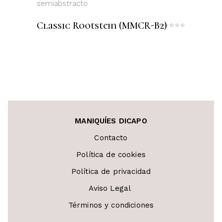
5
LEER MÁS
Classic Rootstein (MMCR-B2)
Valora
con
0
de
5
MANIQUÍES DICAPO
Contacto
Política de cookies
Política de privacidad
Aviso Legal
Términos y condiciones