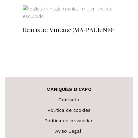
0
de
5
LEER MÁS
Realistic Vintage (MA-PAULINE)
Valora
con
0
de
5
MANIQUÍES DICAPO
Contacto
Política de cookies
Política de privacidad
Aviso Legal