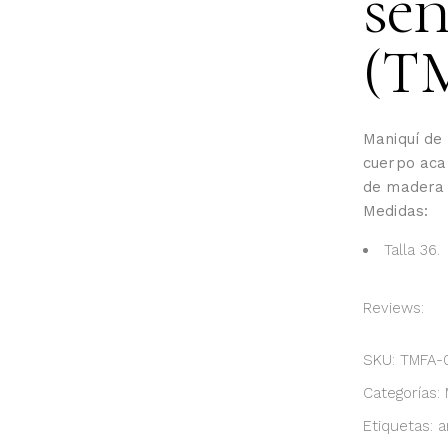
se
(T
Maniquí de
cuerpo aca
de madera 
Medidas:
Talla 36.
Reviews:
SKU:
TMFA-
Categorías:
Etiquetas:
a