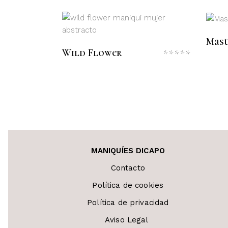
LEER MÁS
Mast
Wild Flower
Valora
con
0
de
5
MANIQUÍES DICAPO
Contacto
Política de cookies
Política de privacidad
Aviso Legal