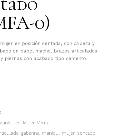
ntado
MFA-0)
 mujer en posición sentada, con cabeza y
bado en papel maché, brazos articulados
y piernas con acabado tipo cemento.
0
Maniquíes
,
Mujer
,
Venta
rticulado
,
gabanna
,
maniquí
,
mujer
,
sentado