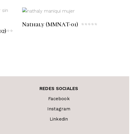
LEER MÁS
Nathaly (MMNAT-01)
Valorado
2)
con
Valorado
0
con
de
0
5
de
REDES SOCIALES
Facebook
Instagram
Linkedin