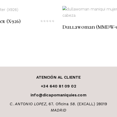
LEER MÁS
LEER MÁS
er (X926)
Valorado
Dullawoman (MMDW-0
con
do
0
de
5
5
ATENCIÓN AL CLIENTE
+34 640 81 09 02
info@dicapomaniquies.com
C
.
ANTONIO LOPEZ
, 67. Oficina
58
. (EXCALL) 28019
MADRID