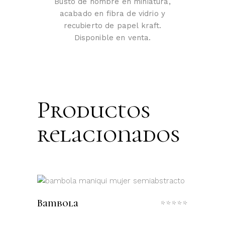
Busto de hombre en miniatura,
acabado en fibra de vidrio y
recubierto de papel kraft.
Disponible en venta.
Productos
relacionados
LEER MÁS
Bambola
Valora
con