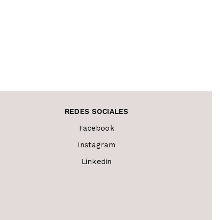
con
con
0
0
de
de
5
REDES SOCIALES
Facebook
Instagram
Linkedin