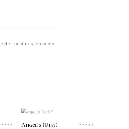
rentes posturas, en venta.
LEER MÁS
Angel’s (U157)
Valorado
Valorado