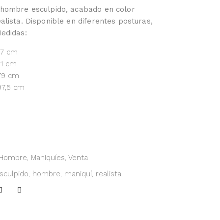
 hombre esculpido, acabado en color
alista. Disponible en diferentes posturas,
Medidas:
187 cm
01 cm
 79 cm
97,5 cm
Hombre
,
Maniquíes
,
Venta
sculpido
,
hombre
,
maniquí
,
realista