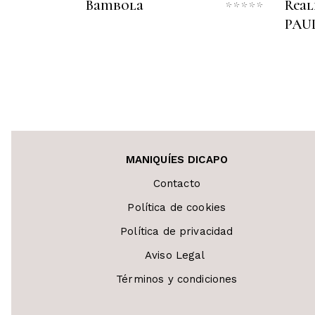
Bambola
Real
Valora
con
PAUL
0
de
5
MANIQUÍES DICAPO
Contacto
Política de cookies
Política de privacidad
Aviso Legal
Términos y condiciones