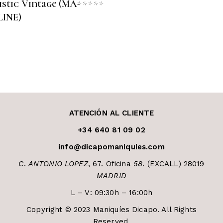
istic Vintage (MA-
do
Valorado
con
INE)
0
5
de
5
ATENCIÓN AL CLIENTE
+34 640 81 09 02
info@dicapomaniquies.com
C
.
ANTONIO LOPEZ
, 67. Oficina
58
. (EXCALL) 28019
MADRID
L – V: 09:30h – 16:00h
Copyright © 2023 Maniquíes Dicapo. All Rights
Reserved.